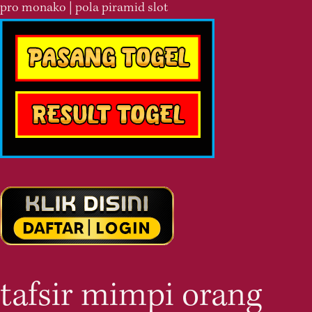
pro monako | pola piramid slot
tafsir mimpi orang