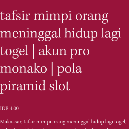
tafsir mimpi orang
meninggal hidup lagi
togel | akun pro
monako | pola
piramid slot
IDR 4.00
Makassar, tafsir mimpi orang meninggal hidup lagi togel, 