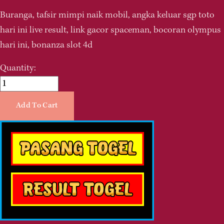
Buranga, tafsir mimpi naik mobil, angka keluar sgp toto 
hari ini live result, link gacor spaceman, bocoran olympus 
hari ini, bonanza slot 4d
Quantity:
Add To Cart