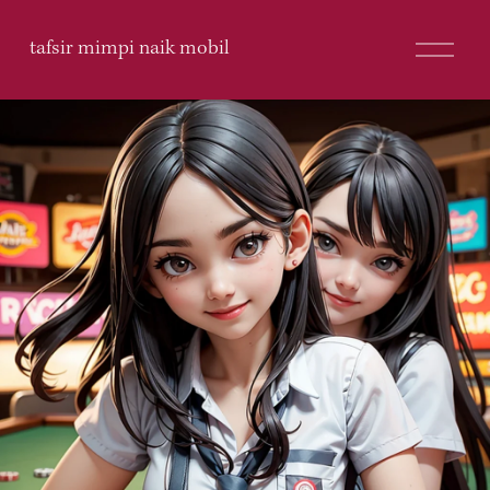
O
tafsir mimpi naik mobil
p
e
n
M
e
n
u