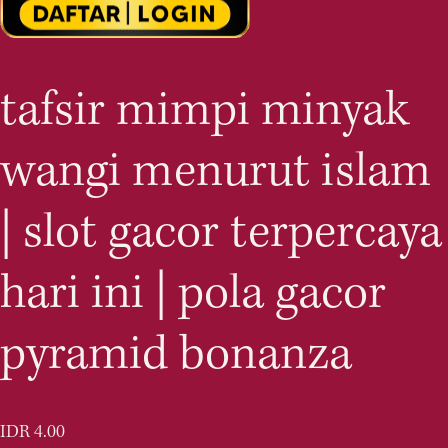
tafsir mimpi minyak
wangi menurut islam
| slot gacor terpercaya
hari ini | pola gacor
pyramid bonanza
IDR 4.00