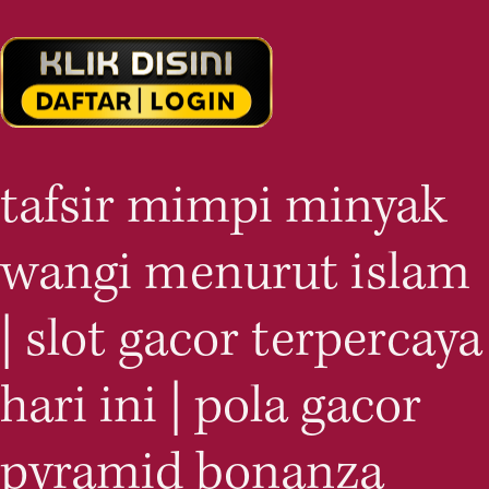
tafsir mimpi minyak
wangi menurut islam
| slot gacor terpercaya
hari ini | pola gacor
pyramid bonanza