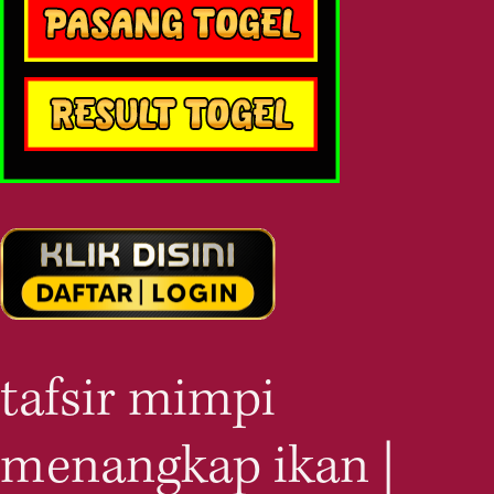
tafsir mimpi
menangkap ikan |