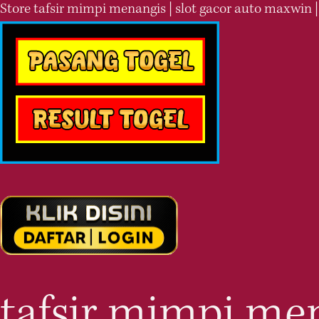
Store
tafsir mimpi menangis | slot gacor auto maxwin |
tafsir mimpi men