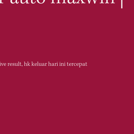
e result, hk keluar hari ini tercepat