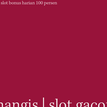
 slot bonus harian 100 persen
angis | slot gac