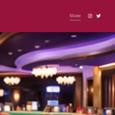
Store