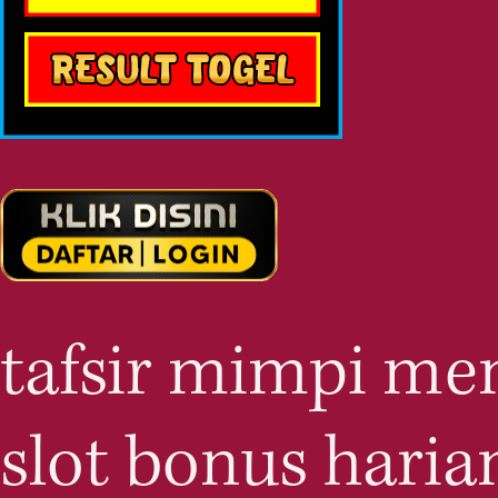
tafsir mimpi men
slot bonus haria