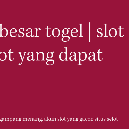
esar togel | slot
ot yang dapat
gampang menang, akun slot yang gacor, situs selot