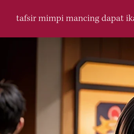
tafsir mimpi mancing dapat ik