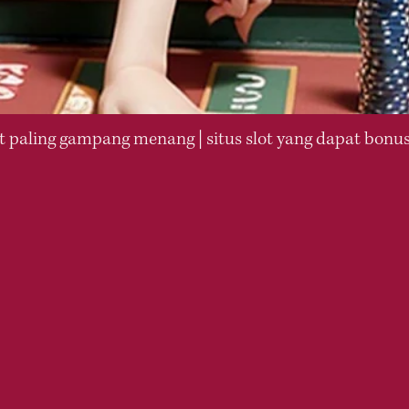
lot paling gampang menang | situs slot yang dapat bo