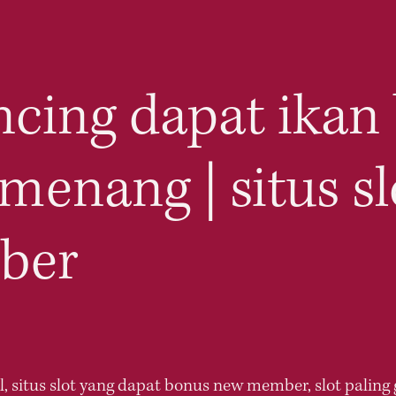
cing dapat ikan b
enang | situs sl
ber
 situs slot yang dapat bonus new member, slot paling 