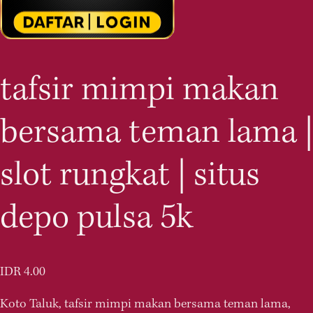
tafsir mimpi makan
bersama teman lama |
slot rungkat | situs
depo pulsa 5k
IDR 4.00
Koto Taluk, tafsir mimpi makan bersama teman lama, 