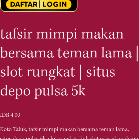
tafsir mimpi makan
bersama teman lama |
slot rungkat | situs
depo pulsa 5k
IDR 4.00
Koto Taluk, tafsir mimpi makan bersama teman lama, 
situs depo pulsa 5k, slot rungkat, link slot qris, akun demo 