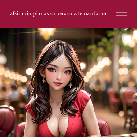
O
tafsir mimpi makan bersama teman lama
p
e
n
M
e
n
u