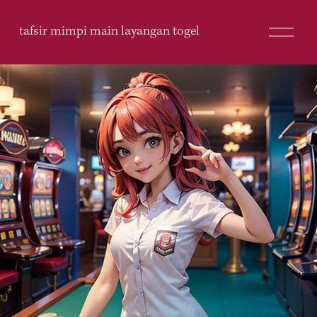
O
tafsir mimpi main layangan togel
p
e
n
M
e
n
u