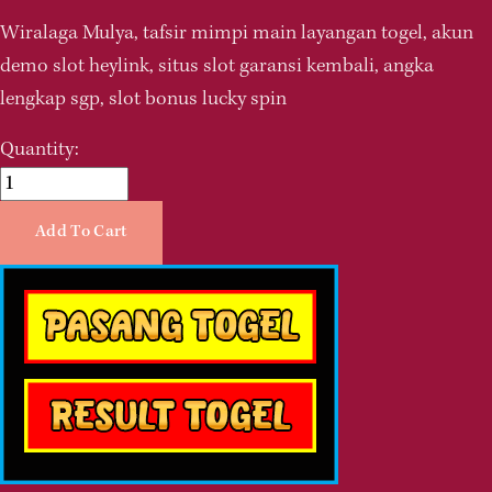
Wiralaga Mulya, tafsir mimpi main layangan togel, akun 
demo slot heylink, situs slot garansi kembali, angka 
lengkap sgp, slot bonus lucky spin
Quantity:
Add To Cart