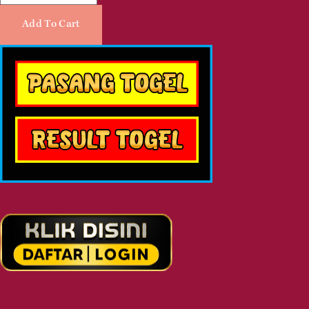
Add To Cart