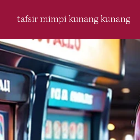
tafsir mimpi kunang kunang