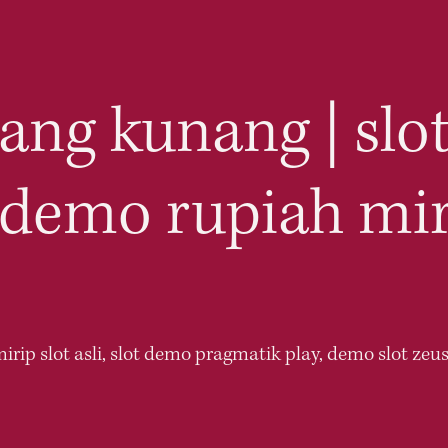
nang kunang | sl
 demo rupiah miri
ip slot asli, slot demo pragmatik play, demo slot zeus