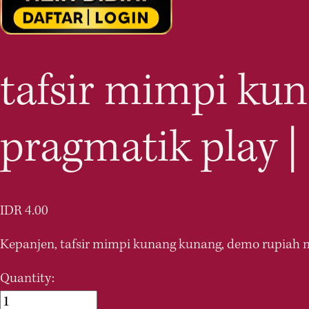
tafsir mimpi ku
pragmatik play |
IDR 4.00
Kepanjen, tafsir mimpi kunang kunang, demo rupiah mir
Quantity: