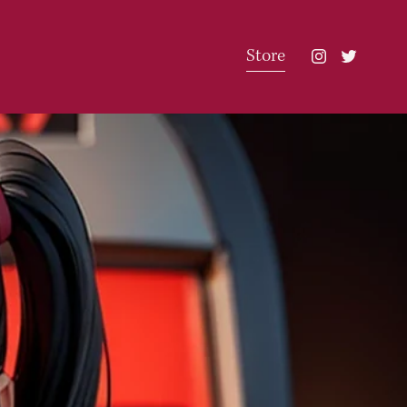
Store