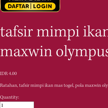
tafsir mimpi ikan
maxwin olympus
IDR 4.00
Ratahan, tafsir mimpi ikan mas togel, pola maxwin oly
Quantity: