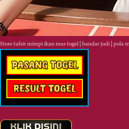
Store
tafsir mimpi ikan mas togel | bandar judi | pol