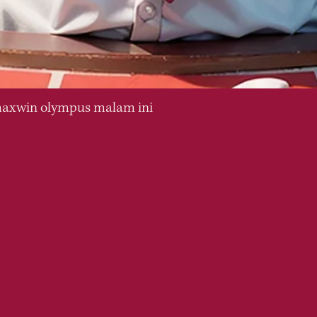
a maxwin olympus malam ini