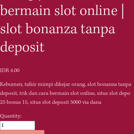
bermain slot online |
slot bonanza tanpa
deposit
IDR 4.00
Kebumen, tafsir mimpi dikejar orang, slot bonanza tanpa 
deposit, trik dan cara bermain slot online, situs slot depo 
25 bonus 15, situs slot deposit 5000 via dana
Quantity: