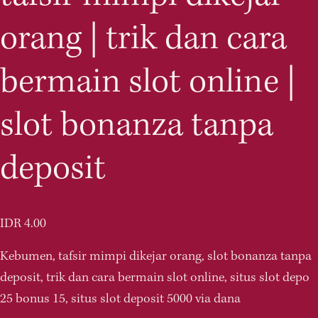
orang | trik dan cara
bermain slot online |
slot bonanza tanpa
deposit
IDR 4.00
Kebumen, tafsir mimpi dikejar orang, slot bonanza tanpa 
deposit, trik dan cara bermain slot online, situs slot depo 
25 bonus 15, situs slot deposit 5000 via dana