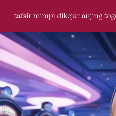
tafsir mimpi dikejar anjing tog