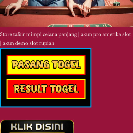
Store
tafsir mimpi celana panjang | akun pro amerika slot
| akun demo slot rupiah