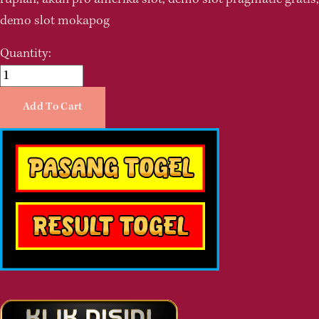
demo slot mokapog
Quantity:
Add To Cart