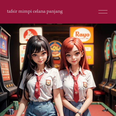
O
tafsir mimpi celana panjang
p
e
n
M
e
n
u