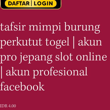
tafsir mimpi burung
perkutut togel | akun
pro jepang slot online
| akun profesional
facebook
IDR 4.00