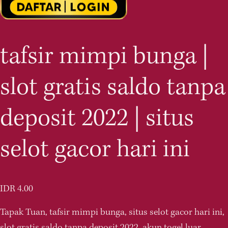
tafsir mimpi bunga |
slot gratis saldo tanpa
deposit 2022 | situs
selot gacor hari ini
IDR 4.00
Tapak Tuan, tafsir mimpi bunga, situs selot gacor hari ini, 
slot gratis saldo tanpa deposit 2022, akun togel luar 