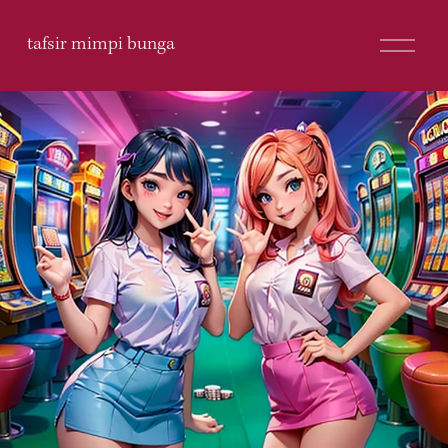
O
tafsir mimpi bunga
p
e
n
M
e
n
u