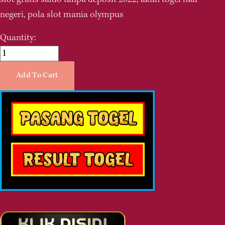
negeri, pola slot mania olympus
Quantity:
Add To Cart