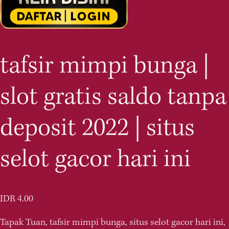
tafsir mimpi bunga |
slot gratis saldo tanpa
deposit 2022 | situs
selot gacor hari ini
IDR 4.00
Tapak Tuan, tafsir mimpi bunga, situs selot gacor hari ini, 