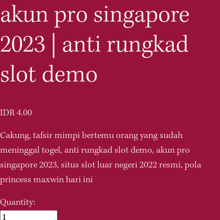
akun pro singapore
2023 | anti rungkad
slot demo
IDR 4.00
Cakung, tafsir mimpi bertemu orang yang sudah 
meninggal togel, anti rungkad slot demo, akun pro 
singapore 2023, situs slot luar negeri 2022 resmi, pola 
princess maxwin hari ini
Quantity: