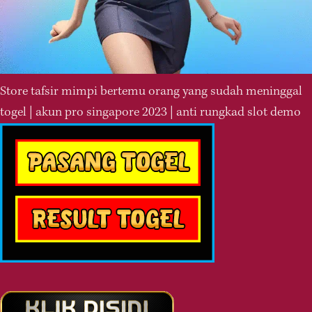
Store
tafsir mimpi bertemu orang yang sudah meninggal
togel | akun pro singapore 2023 | anti rungkad slot demo