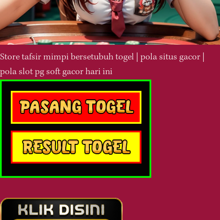
Store
tafsir mimpi bersetubuh togel | pola situs gacor |
pola slot pg soft gacor hari ini