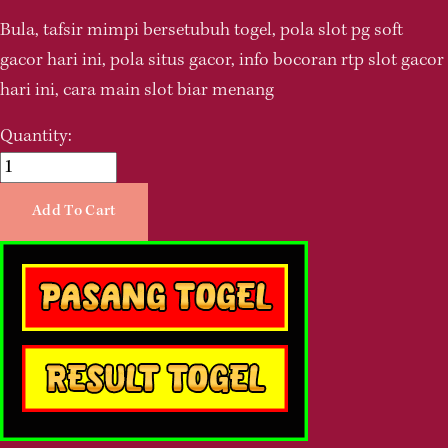
Bula, tafsir mimpi bersetubuh togel, pola slot pg soft 
gacor hari ini, pola situs gacor, info bocoran rtp slot gacor 
hari ini, cara main slot biar menang
Quantity:
Add To Cart