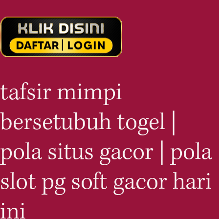
tafsir mimpi
bersetubuh togel |
pola situs gacor | pola
slot pg soft gacor hari
ini