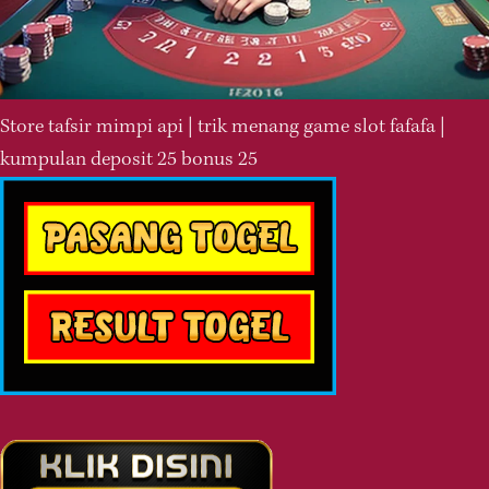
Store
tafsir mimpi api | trik menang game slot fafafa |
kumpulan deposit 25 bonus 25