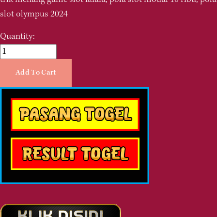
slot olympus 2024
Quantity:
Add To Cart