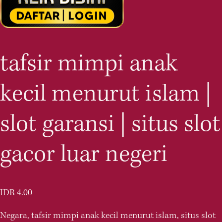
tafsir mimpi anak
kecil menurut islam |
slot garansi | situs slot
gacor luar negeri
IDR 4.00
Negara, tafsir mimpi anak kecil menurut islam, situs slot 