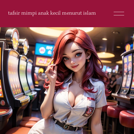
O
tafsir mimpi anak kecil menurut islam
p
e
n
M
e
n
u