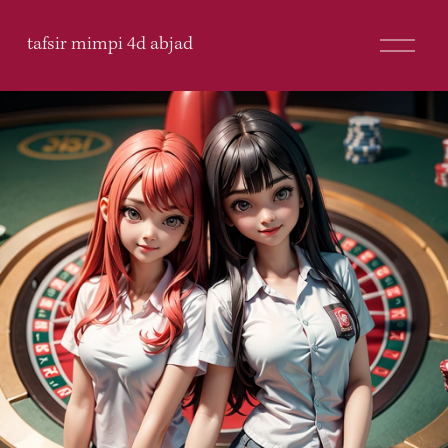
O
tafsir mimpi 4d abjad
p
e
n
M
e
n
u