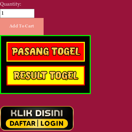
Quantity:
Add To Cart