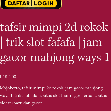
tafsir mimpi 2d rokok
| trik slot fafafa | jam
gacor mahjong ways 1
IDR 4.00
Mojokerto, tafsir mimpi 2d rokok, jam gacor mahjong 
ways 1, trik slot fafafa, situs slot luar negeri terbaik, situs 
slot terbaru dan gacor