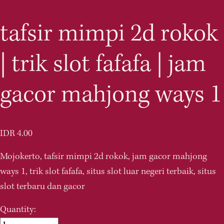
tafsir mimpi 2d rokok
| trik slot fafafa | jam
gacor mahjong ways 1
IDR 4.00
Mojokerto, tafsir mimpi 2d rokok, jam gacor mahjong 
ways 1, trik slot fafafa, situs slot luar negeri terbaik, situs 
slot terbaru dan gacor
Quantity: