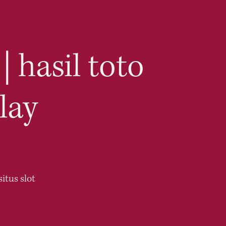
 hasil toto
lay
itus slot