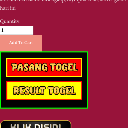
hari ini
Quantity:
Add To Cart