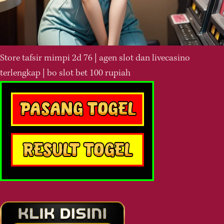
Store
tafsir mimpi 2d 76 | agen slot dan livecasino
terlengkap | bo slot bet 100 rupiah