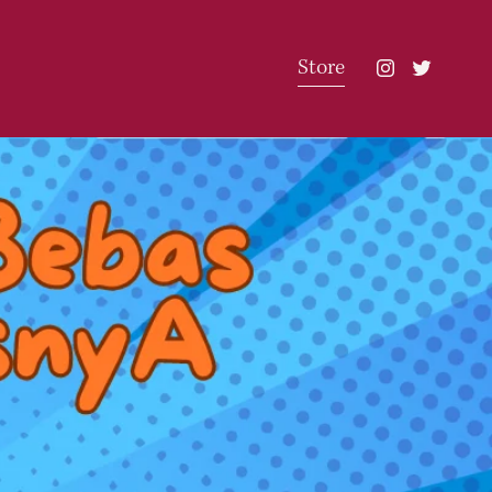
Store