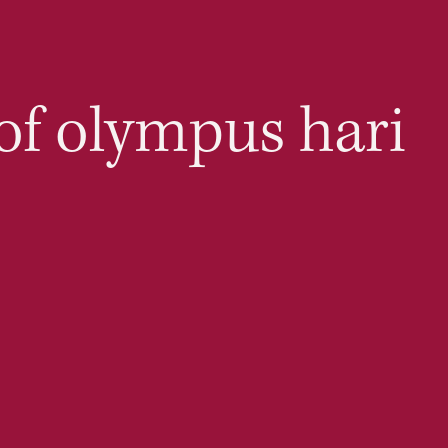
 of olympus hari