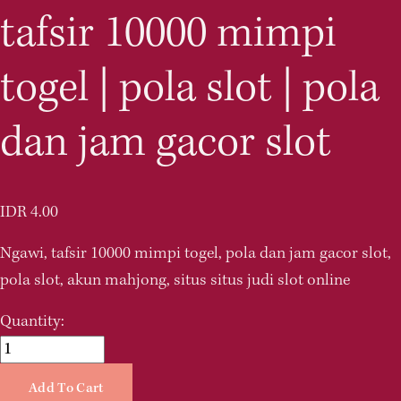
tafsir 10000 mimpi
togel | pola slot | pola
dan jam gacor slot
IDR 4.00
Ngawi, tafsir 10000 mimpi togel, pola dan jam gacor slot, 
pola slot, akun mahjong, situs situs judi slot online
Quantity:
Add To Cart