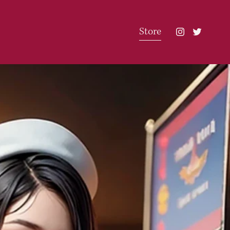
Store