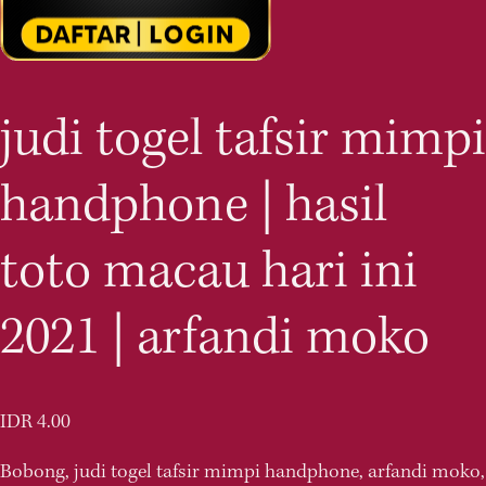
judi togel tafsir mimpi
handphone | hasil
toto macau hari ini
2021 | arfandi moko
IDR 4.00
Bobong, judi togel tafsir mimpi handphone, arfandi moko, 