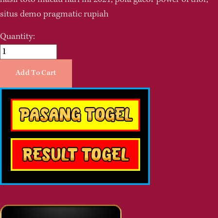
situs demo pragmatic rupiah
Quantity:
Add To Cart