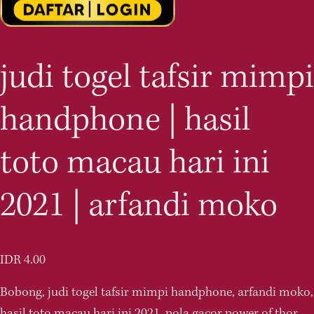
judi togel tafsir mimpi
handphone | hasil
toto macau hari ini
2021 | arfandi moko
IDR 4.00
Bobong, judi togel tafsir mimpi handphone, arfandi moko, 
hasil toto macau hari ini 2021, pola gacor power of thor, 