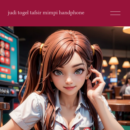
O
judi togel tafsir mimpi handphone
p
e
n
M
e
n
u