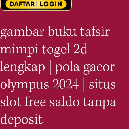
gambar buku tafsir
mimpi togel 2d
lengkap | pola gacor
olympus 2024 | situs
slot free saldo tanpa
deposit