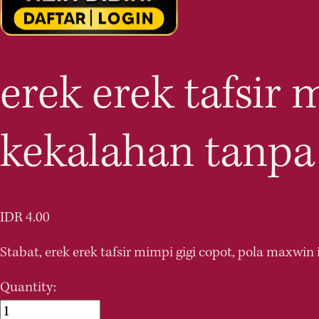
erek erek tafsir 
kekalahan tanpa 
IDR 4.00
Stabat, erek erek tafsir mimpi gigi copot, pola maxwin i
Quantity: