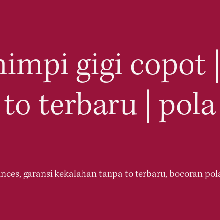
mimpi gigi copot 
to terbaru | pol
nces, garansi kekalahan tanpa to terbaru, bocoran pola sl