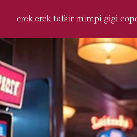
erek erek tafsir mimpi gigi cop