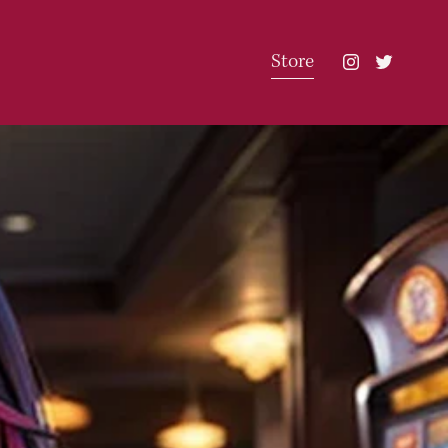
Store