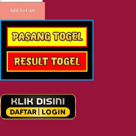
Add To Cart