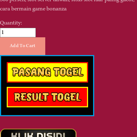
cara bermain game bonanza
Quantity:
Add To Cart