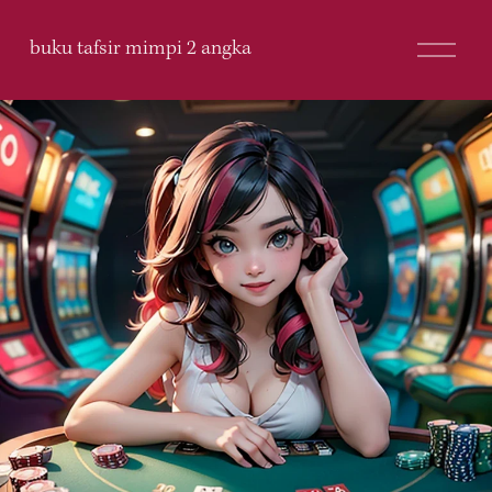
O
buku tafsir mimpi 2 angka
p
e
n
M
e
n
u