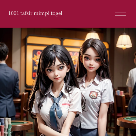
O
1001 tafsir mimpi togel
p
e
n
M
e
n
u