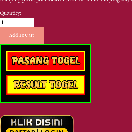
Quantity:
Add To Cart