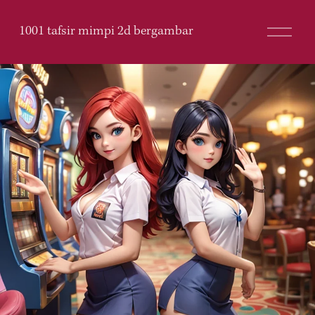
O
1001 tafsir mimpi 2d bergambar
p
e
n
M
e
n
u