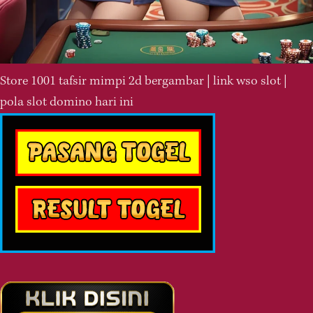
Store
1001 tafsir mimpi 2d bergambar | link wso slot |
pola slot domino hari ini